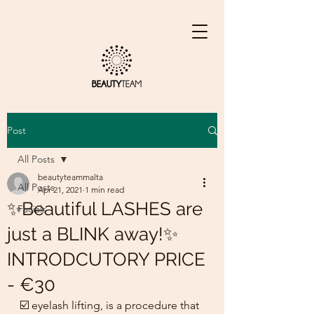
Post
All Posts
beautyteammalta
All Posts
Apr 21, 2021
1 min read
✨Beautiful LASHES are
Facials
just a BLINK away!✨
INTRODCUTORY PRICE
- €30
☑️ eyelash lifting, is a procedure that 