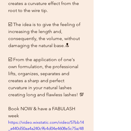
creates a curvature effect from the 
root to the wire tip. 
☑️ The idea is to give the feeling of 
increasing the length and, 
consequently, the volume, without 
damaging the natural base.🔝
☑️ From the application of one's 
own formulation, the professional 
lifts, organizes, separates and 
creates a sharp and perfect 
curvature in your natural lashes
creating long and flawless lashes! 💯
Book NOW & have a FABULASH 
week
https://video.wixstatic.com/video/57bb14
_a440d50aa4a240c9b4d04e4608e5c75a/48