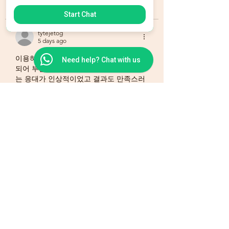
Like
Reply
Start Chat
tytejetog
5 days ago
이용하는 동안 모든 절차가 깔끔하게 진행
Need help? Chat with us
되어 부담이 없었습니다. 고객을 배려하
는 응대가 인상적이었고 결과도 만족스러
웠습니다. 
소액결제
 덕분에 편리하게 원하
는 서비스를 받을 수 있었고 다시 이용할 
생각입니다.
Like
Reply
tytejetog
Jul 20
Excellent response times and 
knowledgeable guidance exceeded our 
expectations completely. 
IT support 
abbotsford
 helped improve system 
reliability while supporting our growing 