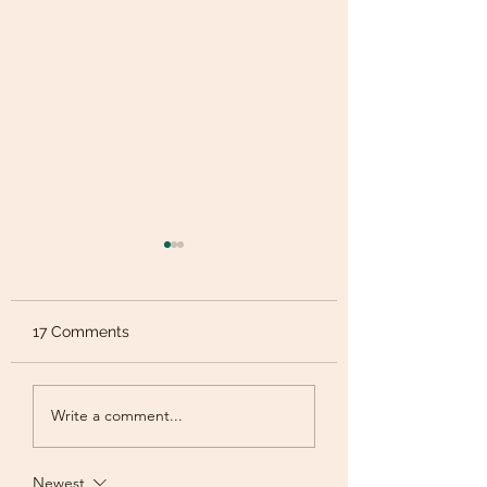
17 Comments
May offer!
Sleek - Frizz Free
Write a comment...
Newest