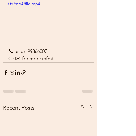
0p/mp4/file.mp4
📞 us on 99866007
Or ✉️ for more info❕❕
See All
Recent Posts